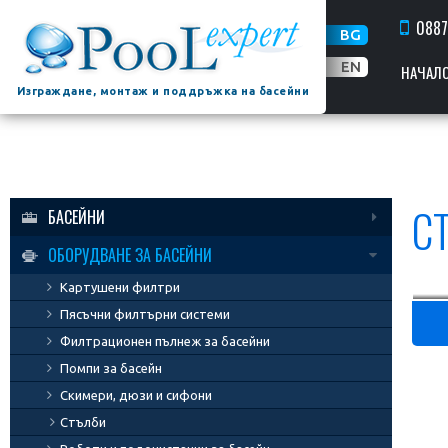
*
*
0887
BG
*
*
EN
НАЧАЛ
*
Изграждане, монтаж и поддръжка на басейни
*
*
*
*
-
Басейни
с
овална
С
БАСЕЙНИ
форма
*
*
Сглобяеми басейни
ОБОРУДВАНЕ ЗА БАСЕЙНИ
*
-
Басейни Styropool
Картушени филтри
Басейни
с
Дървени басейни
Пясъчни филтърни системи
кръгла
Модулни басейни "Soleo" за вграждане
форма
Филтрационен пълнеж за басейни
*
Басейни Infinity
*
Помпи за басейн
*
-
Скимери, дюзи и сифони
Басейни
тип
Стълби
осмица
*