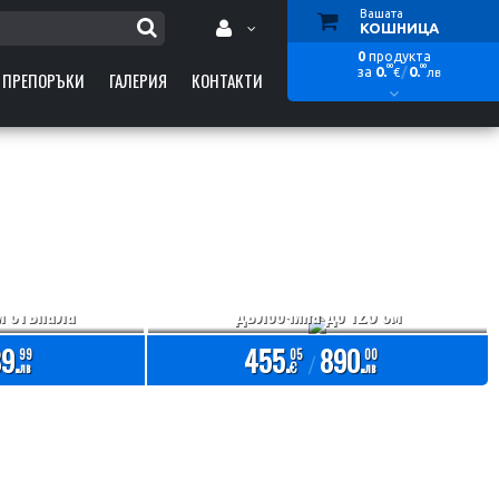
Вашата
КОШНИЦА
0
продукта
Вход
00
00
0.
/
0.
за
€
лв
ПРЕПОРЪКИ
ГАЛЕРИЯ
КОНТАКТИ
Регистрация
Кошницата е празна
Стълба за полувкопани басейни с
и стъпала
дълбочина до 120 см
9.
455.
890.
99
05
00
/
лв
€
лв