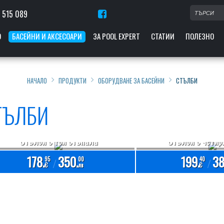
 515 089
О
БАСЕЙНИ И АКСЕСОАРИ
ЗА POOL EXPERT
СТАТИИ
ПОЛЕЗНО
НАЧАЛО
ПРОДУКТИ
ОБОРУДВАНЕ ЗА БАСЕЙНИ
СТЪЛБИ
ТЪЛБИ
Стълби с три стъпала
Стълби с четир
178.
350.
199.
38
95
00
40
/
/
€
лв
€