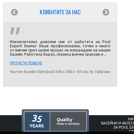
КЛИЕНТИТЕ ЗА НАС
eam so
Изключително доволни сме от работата на Pool
"Търсих мно
 with
Expert! Екипът беше професионален, точен и много
много фирми
icated
отзивчив през целия процес на изграждане на нашия
най-много. 
басейн. Работиха бързо, спазиха всички срокове и ...
любезно и
Видяхме ...
ПРОЧЕТИ ПОВЕЧЕ
ПРОЧЕТИ ПО
ново
Частен басейн Styropool 500 х 300 х 150 см, гр. Габрово
Кристиян Др
НА
БАСЕЙНИ И АКСЕ
ЗА POOL E
СТ