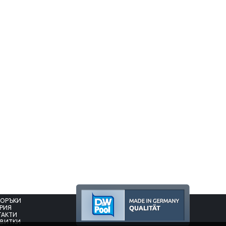
очни, отговорни и
Тази публикация е създадена с финанс
С огромно старание ни
подкрепа на Европейския съюз - NextGenerati
сейн. Цената също е за
Цялата отговорност за съдържанието на доку
 много други фирми в
се носи от БГ Хандел ООД и при ник
обстоятелства не може ...
ПРОЧЕТИ ПОВЕЧЕ
Проект: BG-RRP-3.005
ПОРЪКИ
ЕРИЯ
ТАКТИ
КВИТКИ