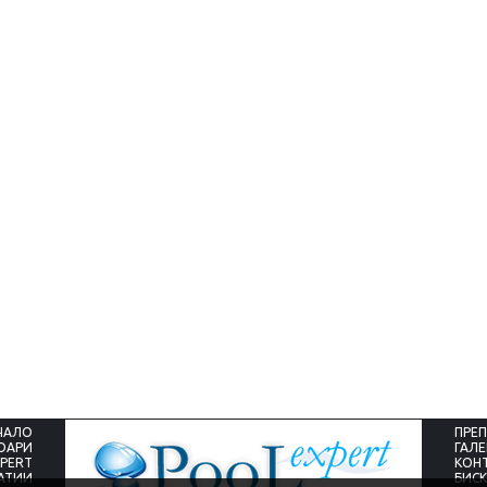
го в интернет и правих запитвания до
Професионални, много т
. Офертата на "Pool expert" ми допадна
внимателни в работата си. 
Обадих се в офиса, оттам ми отговориха
изградиха един прекрасен ба
 се разбрахме да дойдат на място.
предпочитане в сравнение с
цяла България. ...
ВЕЧЕ
ПРОЧЕТИ ПОВЕЧЕ
аганчев, Ботевград
Частен басейн, гр. Каварна
ЧАЛО
ПРЕ
СОАРИ
ГАЛ
XPERT
КОН
АТИИ
БИС