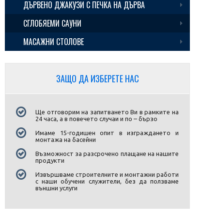
ДЪРВЕНО ДЖАКУЗИ С ПЕЧКА НА ДЪРВА
Флотадор за зазимяване на басейни
UV - дезинфекция Blue Lagoon UV - C Tech
Cabrio Dome
СГЛОБЯЕМИ САУНИ
МАСАЖНИ СТОЛОВЕ
ЗАЩО ДА ИЗБЕРЕТЕ НАС
Ще отговорим на запитването Ви в рамките на
24 часа, а в повечето случаи и по – бързо
Имаме 15-годишен опит в изграждането и
монтажа на басейни
Възможност за разсрочено плащане на нашите
продукти
Извършваме строителните и монтажни работи
с наши обучени служители, без да ползваме
външни услуги