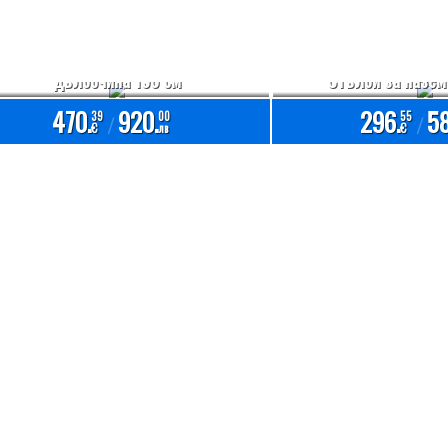
Стълба за полувкопани басейни с
дълбочина 150 см
Стълби за назем
470.
920.
296.
58
39
00
55
/
/
€
лв
€