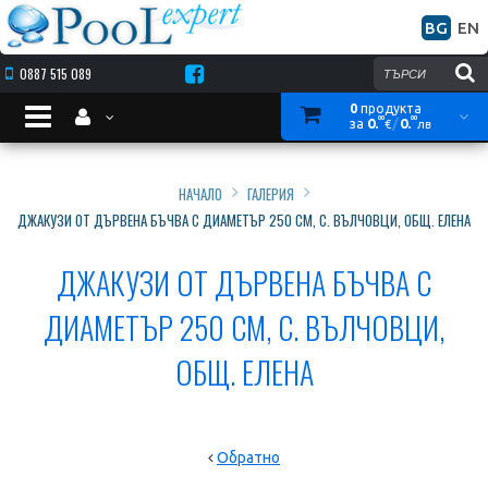
*
*
BG
EN
*
Изграждане, монтаж и поддръжка на басейни
*
0887 515 089
*
*
0
продукта
00
00
0.
/
0.
за
€
лв
*
*
Вход
*
НАЧАЛО
-
Регистрация
НАЧАЛО
ГАЛЕРИЯ
Басейни
Кошницата е празна
с
БАСЕЙНИ И АКСЕСОАРИ
ДЖАКУЗИ ОТ ДЪРВЕНА БЪЧВА С ДИАМЕТЪР 250 CМ, С. ВЪЛЧОВЦИ, ОБЩ. ЕЛЕНА
овална
форма
ЗА POOL EXPERT
*
ДЖАКУЗИ ОТ ДЪРВЕНА БЪЧВА С
*
*
СТАТИИ
-
ДИАМЕТЪР 250 CМ, С. ВЪЛЧОВЦИ,
Басейни
с
ПОЛЕЗНО
кръгла
ОБЩ. ЕЛЕНА
форма
*
ПРЕПОРЪКИ
*
*
-
ГАЛЕРИЯ
Басейни
тип
Обратно
осмица
КОНТАКТИ
*