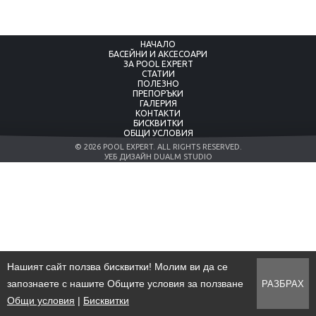
*
*
-
Басейни
НАЧАЛО
Styropool
БАСЕЙНИ И АКСЕСОАРИ
*
ЗА POOL EXPERT
*
СТАТИИ
*
ПОЛЕЗНО
-
ПРЕПОРЪКИ
Басейни
ГАЛЕРИЯ
от
КОНТАКТИ
дърво
БИСКВИТКИ
*
ОБЩИ УСЛОВИЯ
*
*
© 2026 POOL EXPERT. ALL RIGHTS RESERVED.
-
УЕБ ДИЗАЙН DUALM STUDIO
Модулни
басейни
*
*
*
*
*
*
Нашият сайт ползва бисквитки! Молим ви да се
*
запознаете с нашите Общите условия за ползване
РАЗБРАХ
*
*
Общи условия
|
Бисквитки